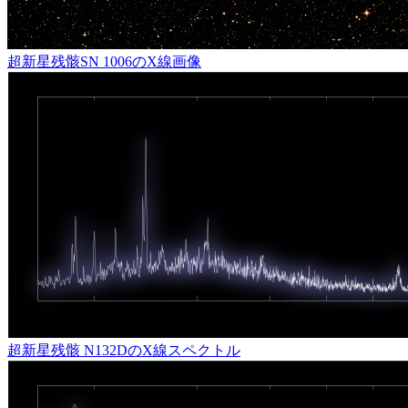
超新星残骸SN 1006のX線画像
超新星残骸 N132DのX線スペクトル