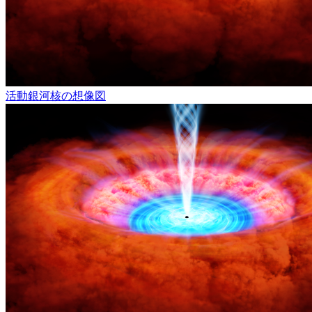
活動銀河核の想像図