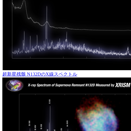
超新星残骸 N132DのX線スペクトル