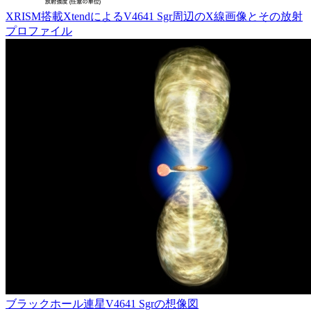
XRISM搭載XtendによるV4641 Sgr周辺のX線画像とその放射
プロファイル
ブラックホール連星V4641 Sgrの想像図