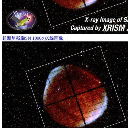
超新星残骸SN 1006のX線画像