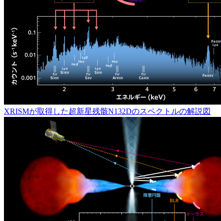
XRISMが取得した超新星残骸N132Dのスペクトルの解説図