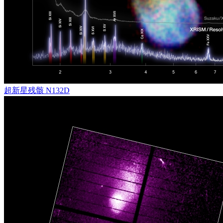
超新星残骸 N132D