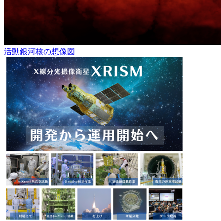
活動銀河核の想像図