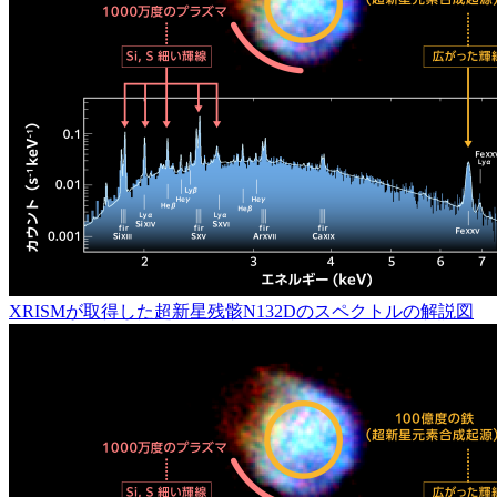
XRISMが取得した超新星残骸N132Dのスペクトルの解説図