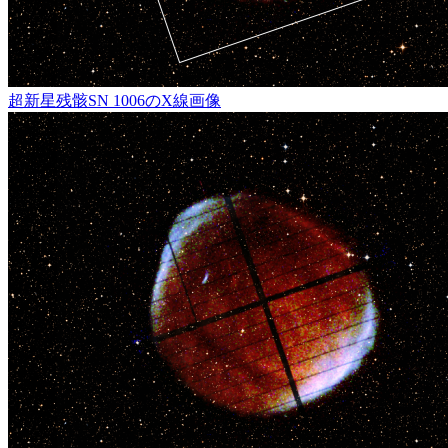
超新星残骸SN 1006のX線画像