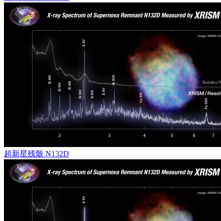
超新星残骸 N132D