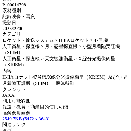
P100014798
素材種別
記録映像・写真
撮影日
2023/09/06
カテゴリ
ロケット・輸送システム > H-IIAロケット > 47号機
人工衛星・探査機 > 月・惑星探査機 > 小型月着陸実証機
（SLIM）
人工衛星・探査機 > 天文観測衛星 > Ｘ線分光撮像衛星
（XRISM）
内容
H-IIAロケット47号機/X線分光撮像衛星（XRISM）及び小型
月着陸実証機（SLIM） 機体移動
クレジット
JAXA
利用可能範囲
報道・教育・商業目的使用可能
高解像度画像
2549.7KB (5472 x 3648)
関連リンク
タグ