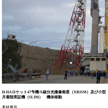
H-IIAロケット47号機/X線分光撮像衛星（XRISM）及び小型
月着陸実証機（SLIM） 機体移動
素材番号