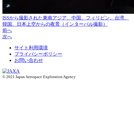
ISSから撮影された東南アジア、中国、フィリピン、台湾、
韓国、日本上空からの夜景（インターバル撮影）
前へ
次へ
サイト利用環境
プライバシーポリシー
お問い合わせ
© 2021 Japan Aerospace Exploration Agency