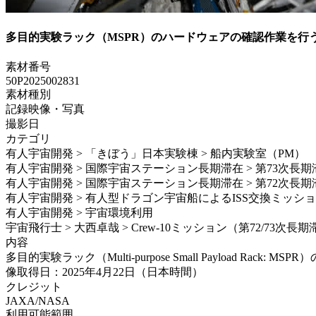
多目的実験ラック（MSPR）のハードウェアの確認作業を行
素材番号
50P2025002831
素材種別
記録映像・写真
撮影日
カテゴリ
有人宇宙開発 > 「きぼう」日本実験棟 > 船内実験室（PM）
有人宇宙開発 > 国際宇宙ステーション長期滞在 > 第73次長期
有人宇宙開発 > 国際宇宙ステーション長期滞在 > 第72次長期
有人宇宙開発 > 有人型ドラゴン宇宙船によるISS交換ミッション > S
有人宇宙開発 > 宇宙環境利用
宇宙飛行士 > 大西卓哉 > Crew-10ミッション（第72/73次長
内容
多目的実験ラック（Multi-purpose Small Payload 
像取得日：2025年4月22日（日本時間）
クレジット
JAXA/NASA
利用可能範囲