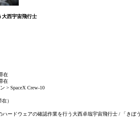
う大西宇宙飛行士
滞在
滞在
paceX Crew-10
期滞在）
Rack: MSPR）のハードウェアの確認作業を行う大西卓哉宇宙飛行士 /