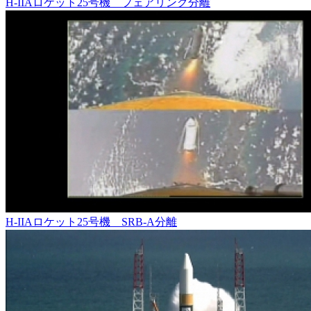
H-IIAロケット25号機 フェアリング分離
H-IIAロケット25号機 SRB-A分離