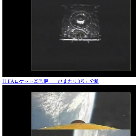
H-IIAロケット25号機 「ひまわり8号」分離