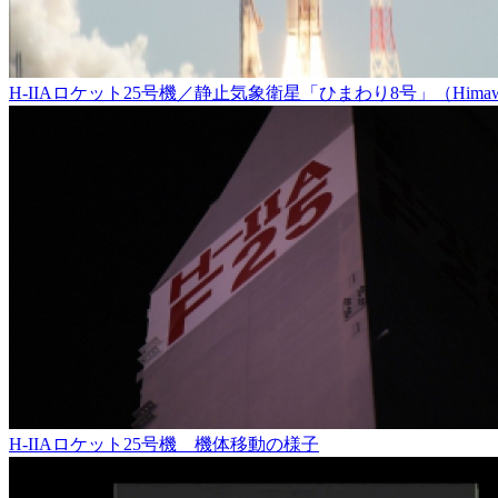
H-IIAロケット25号機／静止気象衛星「ひまわり8号」（Himaw
H-IIAロケット25号機 機体移動の様子