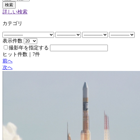
検索
詳しい検索
カテゴリ
表示件数
撮影年を指定する
ヒット件数｜
7
件
前へ
次へ