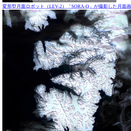
変形型月面ロボット（LEV-2）「SORA-Q」が撮影した月面