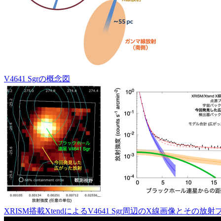
V4641 Sgrの概念図
XRISM搭載XtendによるV4641 Sgr周辺のX線画像とその放