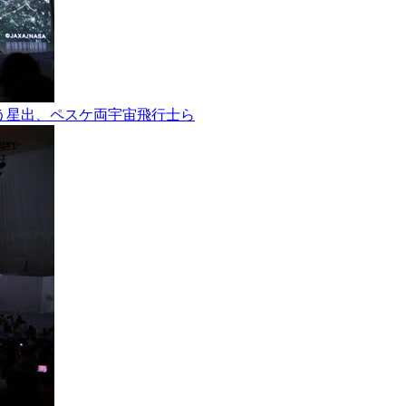
ョンを行う星出、ペスケ両宇宙飛行士ら