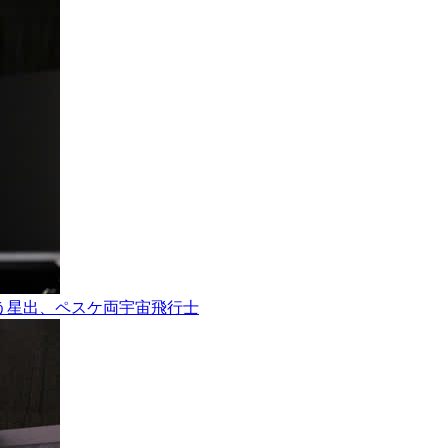
ョンを行う星出、ペスケ両宇宙飛行士