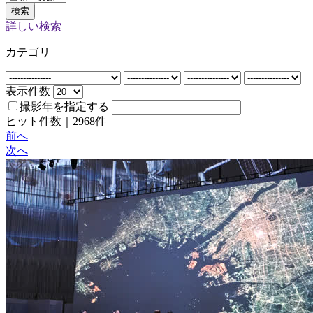
検索
詳しい検索
カテゴリ
表示件数
撮影年を指定する
ヒット件数｜
2968
件
前へ
次へ