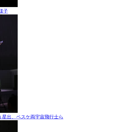
の様子
ョンを行う星出、ペスケ両宇宙飛行士ら