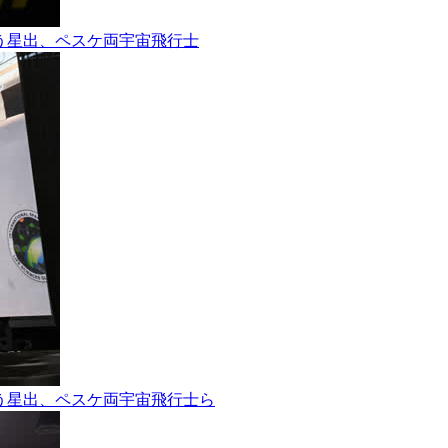
ョンを行う星出、ペスケ両宇宙飛行士
ョンを行う星出、ペスケ両宇宙飛行士ら