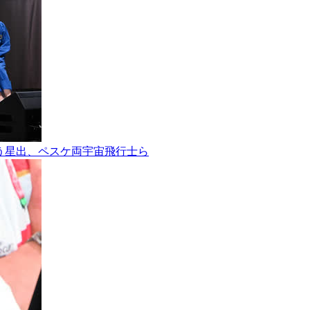
ョンを行う星出、ペスケ両宇宙飛行士ら