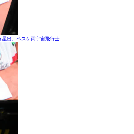
ョンを行う星出、ペスケ両宇宙飛行士