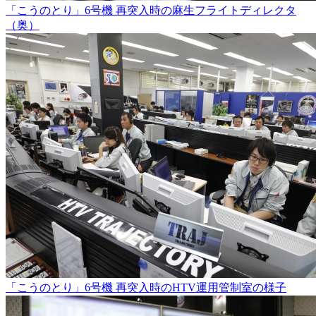
「こうのとり」6号機 再突入時の麻生フライトディレクタ
（奥）
「こうのとり」6号機 再突入時のHTV運用管制室の様子