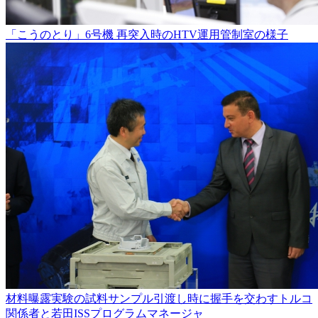
「こうのとり」6号機 再突入時のHTV運用管制室の様子
材料曝露実験の試料サンプル引渡し時に握手を交わすトルコ
関係者と若田ISSプログラムマネージャ