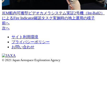
JEM船内可搬型ビデオカメラシステム実証2号機（Int-Ball2）
によるFire Indicator確認タスク実施時の地上運用の様子
前へ
次へ
サイト利用環境
プライバシーポリシー
お問い合わせ
© 2021 Japan Aerospace Exploration Agency