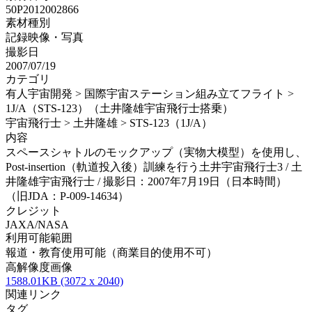
50P2012002866
素材種別
記録映像・写真
撮影日
2007/07/19
カテゴリ
有人宇宙開発 > 国際宇宙ステーション組み立てフライト >
1J/A（STS-123）（土井隆雄宇宙飛行士搭乗）
宇宙飛行士 > 土井隆雄 > STS-123（1J/A）
内容
スペースシャトルのモックアップ（実物大模型）を使用し、
Post-insertion（軌道投入後）訓練を行う土井宇宙飛行士3 / 土
井隆雄宇宙飛行士 / 撮影日：2007年7月19日（日本時間）
（旧JDA：P-009-14634）
クレジット
JAXA/NASA
利用可能範囲
報道・教育使用可能（商業目的使用不可）
高解像度画像
1588.01KB (3072 x 2040)
関連リンク
タグ