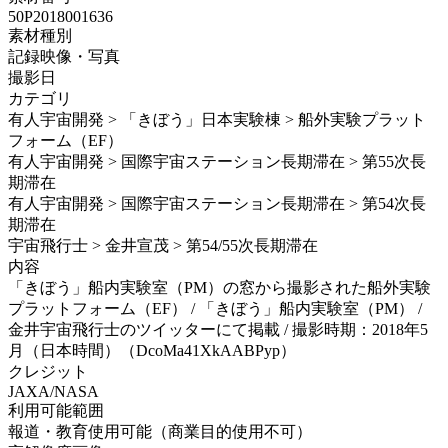
50P2018001636
素材種別
記録映像・写真
撮影日
カテゴリ
有人宇宙開発 > 「きぼう」日本実験棟 > 船外実験プラット
フォーム（EF）
有人宇宙開発 > 国際宇宙ステーション長期滞在 > 第55次長
期滞在
有人宇宙開発 > 国際宇宙ステーション長期滞在 > 第54次長
期滞在
宇宙飛行士 > 金井宣茂 > 第54/55次長期滞在
内容
「きぼう」船内実験室（PM）の窓から撮影された船外実験
プラットフォーム（EF） / 「きぼう」船内実験室（PM） /
金井宇宙飛行士のツイッターにて掲載 / 撮影時期：2018年5
月（日本時間）（DcoMa41XkAABPyp）
クレジット
JAXA/NASA
利用可能範囲
報道・教育使用可能（商業目的使用不可）