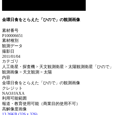
金環日食をとらえた「ひので」の観測画像
素材番号
P100006651
素材種別
観測データ
撮影日
2011/01/04
カテゴリ
人工衛星・探査機 > 天文観測衛星 > 太陽観測衛星「ひので」（
観測画像 > 天文観測 > 太陽
内容
金環日食をとらえた「ひので」の観測画像
クレジット
NAOJ/JAXA
利用可能範囲
報道・教育使用可能（商業目的使用不可）
高解像度画像
13.26KB (326 x 326)