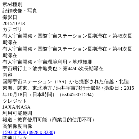
素材種別
記録映像・写真
撮影日
2015/10/18
カテゴリ
有人宇宙開発 > 国際宇宙ステーション長期滞在 > 第45次長
期滞在
有人宇宙開発 > 国際宇宙ステーション長期滞在 > 第44次長
期滞在
有人宇宙開発 > 宇宙環境利用 > 地球観測
宇宙飛行士 > 油井亀美也 > 第44/45次長期滞在
内容
国際宇宙ステーション（ISS）から撮影された信越・北陸、
東海、関東、東北地方 / 油井宇宙飛行士撮影 / 撮影日：2015
年10月18日（日本時間）（iss045e071594）
クレジット
JAXA/NASA
利用可能範囲
報道・教育使用可能（商業目的使用不可）
高解像度画像
1593.05KB (4928 x 3280)
関連リンク