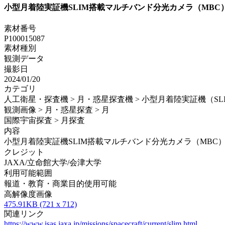
小型月着陸実証機SLIM搭載マルチバンド分光カメラ（MB
素材番号
P100015087
素材種別
観測データ
撮影日
2024/01/20
カテゴリ
人工衛星・探査機 > 月・惑星探査機 > 小型月着陸実証機（SL
観測画像 > 月・惑星探査 > 月
国際宇宙探査 > 月探査
内容
小型月着陸実証機SLIM搭載マルチバンド分光カメラ（MBC
クレジット
JAXA/立命館大学/会津大学
利用可能範囲
報道・教育・商業目的使用可能
高解像度画像
475.91KB (721 x 712)
関連リンク
https://www.isas.jaxa.jp/missions/spacecraft/current/slim.html