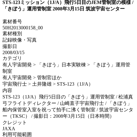
STS-123ミッション（1J/A）飛行5日目のJEM管制室の模様 /
「きぼう」運用管制室 2008年3月15日 筑波宇宙センター
素材番号
50H2013000158_00
素材種別
記録映像・写真
撮影日
2008/03/15
カテゴリ
有人宇宙開発 > 「きぼう」日本実験棟 > 「きぼう」運用管
制室
有人宇宙開発 > 管制官ほか
宇宙飛行士 > 土井隆雄 > STS-123（1J/A）
内容
STS-123（1J/A）飛行5日目の「きぼう」運用管制室 / 松浦真
弓フライトディレクター / 山崎直子宇宙飛行士 / 「きぼう」
船内保管室入室を祝って拍手に沸く管制室 / 筑波宇宙センタ
ー（TKSC） / 撮影日：2008年3月15日（日本時間）
クレジット
JAXA
利用可能範囲