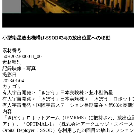
小型衛星放出機構(J-SSOD#24)の放出位置への移動
素材番号
50H2023000011_00
素材種別
記録映像・写真
撮影日
2023/01/04
カテゴリ
有人宇宙開発 > 「きぼう」日本実験棟 > 超小型衛星
有人宇宙開発 > 「きぼう」日本実験棟 > 「きぼう」ロボット
有人宇宙開発 > 国際宇宙ステーション長期滞在 > 第68次長期
内容
「きぼう」ロボットアーム（JEMRMS）に把持され、放出位置へと移動
ア））、「OPTIMAL-1」（株式会社アークエッジ・スペース・福井大
Orbital Deployer: J-SSOD）を利用した24回目の放出ミッシ