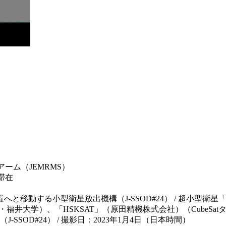
アーム（JEMRMS）
滞在
する小型衛星放出機構（J-SSOD#24） / 超小型衛星「Surya 
学）、「HSKSAT」（原田精機株式会社）（CubeSatタイプ） / 
ョン（J-SSOD#24） / 撮影日：2023年1月4日（日本時間）