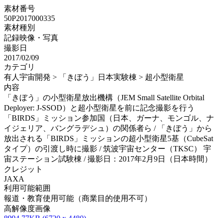
素材番号
50P2017000335
素材種別
記録映像・写真
撮影日
2017/02/09
カテゴリ
有人宇宙開発 > 「きぼう」日本実験棟 > 超小型衛星
内容
「きぼう」の小型衛星放出機構（JEM Small Satellite Orbital
Deployer: J-SSOD）と超小型衛星を前に記念撮影を行う
「BIRDS」ミッション参加国（日本、ガーナ、モンゴル、ナ
イジェリア、バングラデシュ）の関係者ら / 「きぼう」から
放出される「BIRDS」ミッションの超小型衛星5基（CubeSat
タイプ）の引渡し時に撮影 / 筑波宇宙センター（TKSC） 宇
宙ステーション試験棟 / 撮影日：2017年2月9日（日本時間）
クレジット
JAXA
利用可能範囲
報道・教育使用可能（商業目的使用不可）
高解像度画像