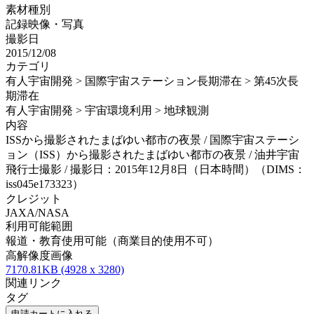
素材種別
記録映像・写真
撮影日
2015/12/08
カテゴリ
有人宇宙開発 > 国際宇宙ステーション長期滞在 > 第45次長
期滞在
有人宇宙開発 > 宇宙環境利用 > 地球観測
内容
ISSから撮影されたまばゆい都市の夜景 / 国際宇宙ステーシ
ョン（ISS）から撮影されたまばゆい都市の夜景 / 油井宇宙
飛行士撮影 / 撮影日：2015年12月8日（日本時間）（DIMS：
iss045e173323）
クレジット
JAXA/NASA
利用可能範囲
報道・教育使用可能（商業目的使用不可）
高解像度画像
7170.81KB (4928 x 3280)
関連リンク
タグ
申請カートに入れる