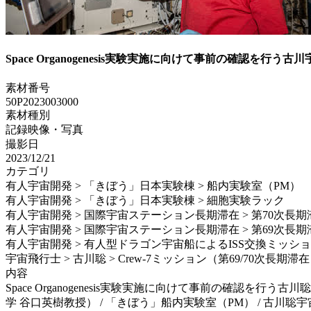
Space Organogenesis実験実施に向けて事前の確認を行う古
素材番号
50P2023003000
素材種別
記録映像・写真
撮影日
2023/12/21
カテゴリ
有人宇宙開発 > 「きぼう」日本実験棟 > 船内実験室（PM）
有人宇宙開発 > 「きぼう」日本実験棟 > 細胞実験ラック
有人宇宙開発 > 国際宇宙ステーション長期滞在 > 第70次長期
有人宇宙開発 > 国際宇宙ステーション長期滞在 > 第69次長期
有人宇宙開発 > 有人型ドラゴン宇宙船によるISS交換ミッション > S
宇宙飛行士 > 古川聡 > Crew-7ミッション（第69/70次長期滞
内容
Space Organogenesis実験実施に向けて事前の確認を行う
学 谷口英樹教授） / 「きぼう」船内実験室（PM） / 古川聡宇宙飛