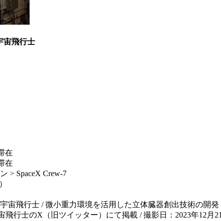
川宇宙飛行士
滞在
滞在
paceX Crew-7
在）
古川聡宇宙飛行士 / 微小重力環境を活用した立体臓器創出技術の開発（Sp
行士のX（旧ツイッター）にて掲載 / 撮影日：2023年12月21日（