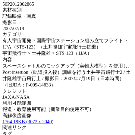
50P2012002865
素材種別
記録映像・写真
撮影日
2007/07/19
カテゴリ
有人宇宙開発 > 国際宇宙ステーション組み立てフライト >
1J/A（STS-123）（土井隆雄宇宙飛行士搭乗）
宇宙飛行士 > 土井隆雄 > STS-123（1J/A）
内容
スペースシャトルのモックアップ（実物大模型）を使用し、
Post-insertion（軌道投入後）訓練を行う土井宇宙飛行士2 / 土
井隆雄宇宙飛行士 / 撮影日：2007年7月19日（日本時間）
（旧JDA：P-009-14633）
クレジット
JAXA/NASA
利用可能範囲
報道・教育使用可能（商業目的使用不可）
高解像度画像
1764.18KB (3072 x 2040)
関連リンク
タグ