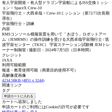
有人宇宙開発 > 有人型ドラゴン宇宙船によるISS交換ミッシ
ョン > SpaceX Crew-10
宇宙飛行士 > 大西卓哉 > Crew-10ミッション（第72/73次長期
滞在）
宇宙飛行士 > 訓練
内容
RMSコンソール模擬装置を用いて「きぼう」ロボットアー
ム（JEMRMS）の操作訓練を受ける大西卓哉宇宙飛行士 / 筑
波宇宙センター（TKSC） 宇宙ステーション試験棟 JEMトレ
ーナー制御室 / 撮影日：2024年7月5日（日本時間）
クレジット
JAXA
利用可能範囲
報道・教育使用可能（商業目的使用不可）
高解像度画像
4234.58KB (4851 x 3244)
関連リンク
タグ
申請カートに入れる
カートへ追加しました
申請カートのご利用にはCookieの許可が必要です