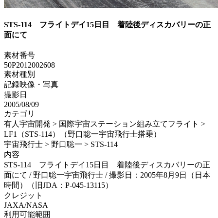
STS-114 フライトデイ15日目 着陸後ディスカバリーの正
面にて
素材番号
50P2012002608
素材種別
記録映像・写真
撮影日
2005/08/09
カテゴリ
有人宇宙開発 > 国際宇宙ステーション組み立てフライト >
LF1（STS-114）（野口聡一宇宙飛行士搭乗）
宇宙飛行士 > 野口聡一 > STS-114
内容
STS-114 フライトデイ15日目 着陸後ディスカバリーの正
面にて / 野口聡一宇宙飛行士 / 撮影日：2005年8月9日（日本
時間）（旧JDA：P-045-13115）
クレジット
JAXA/NASA
利用可能範囲