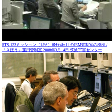
STS-123ミッション（1J/A）飛行4日目のJEM管制室の模様 /
「きぼう」運用管制室 2008年3月14日 筑波宇宙センター