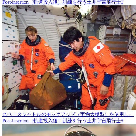
Post-insertion（軌道投入後）訓練を行う土井宇宙飛行士1
スペースシャトルのモックアップ（実物大模型）を使用し、
Post-insertion（軌道投入後）訓練を行う土井宇宙飛行士5