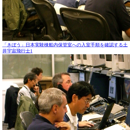
「きぼう」日本実験棟船内保管室への入室手順を確認する土
井宇宙飛行士1