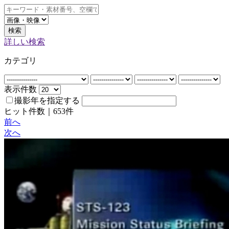
検索
詳しい検索
カテゴリ
表示件数
撮影年を指定する
ヒット件数｜
653
件
前へ
次へ