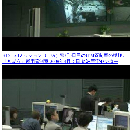
STS-123ミッション（1J/A）飛行5日目のJEM管制室の模様 /
「きぼう」運用管制室 2008年3月15日 筑波宇宙センター