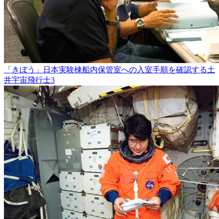
「きぼう」日本実験棟船内保管室への入室手順を確認する土
井宇宙飛行士3