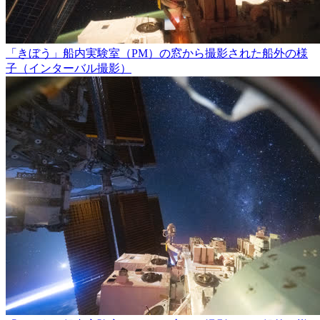
「きぼう」船内実験室（PM）の窓から撮影された船外の様
子（インターバル撮影）