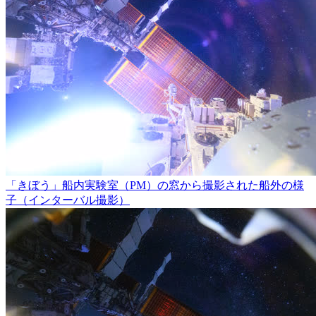
「きぼう」船内実験室（PM）の窓から撮影された船外の様
子（インターバル撮影）