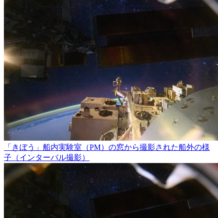
「きぼう」船内実験室（PM）の窓から撮影された船外の様
子（インターバル撮影）