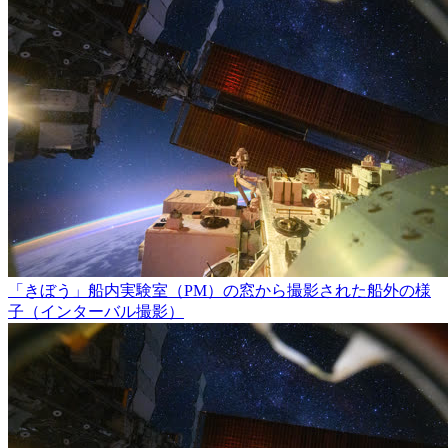
「きぼう」船内実験室（PM）の窓から撮影された船外の様
子（インターバル撮影）