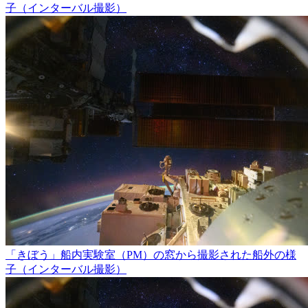
子（インターバル撮影）
「きぼう」船内実験室（PM）の窓から撮影された船外の様
子（インターバル撮影）