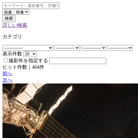
検索
詳しい検索
カテゴリ
表示件数
撮影年を指定する
ヒット件数｜
404
件
前へ
次へ