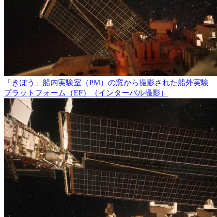
「きぼう」船内実験室（PM）の窓から撮影された船外実験
プラットフォーム（EF）（インターバル撮影）