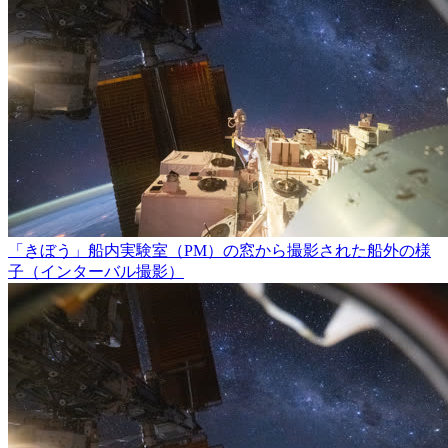
「きぼう」船内実験室（PM）の窓から撮影された船外の様
子（インターバル撮影）