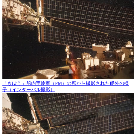
「きぼう」船内実験室（PM）の窓から撮影された船外の様
子（インターバル撮影）