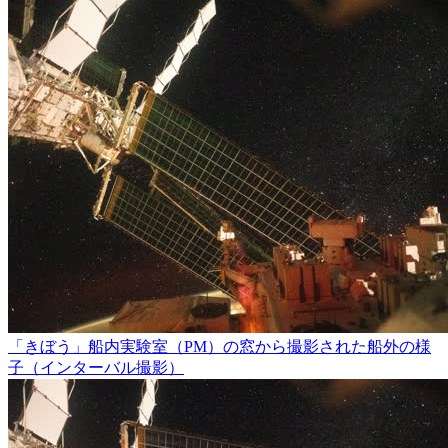
「きぼう」船内実験室（PM）の窓から撮影された船外の様
子（インターバル撮影）