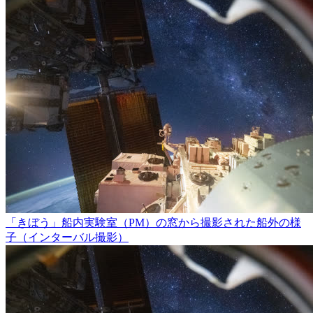
「きぼう」船内実験室（PM）の窓から撮影された船外の様
子（インターバル撮影）