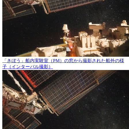
「きぼう」船内実験室（PM）の窓から撮影された船外の様
子（インターバル撮影）