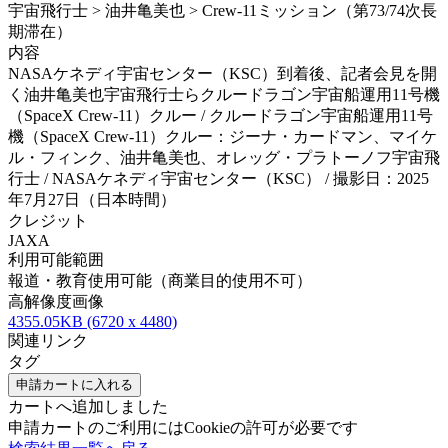
宇宙飛行士 > 油井亀美也 > Crew-11ミッション（第73/74次長
期滞在）
内容
NASAケネディ宇宙センター（KSC）到着後、記者会見を開
く油井亀美也宇宙飛行士らクルードラゴン宇宙船運用11号機
（SpaceX Crew-11）クルー / クルードラゴン宇宙船運用11号
機（SpaceX Crew-11）クルー：ジーナ・カードマン、マイケ
ル・フィンク、油井亀美也、オレッグ・プラトーノフ宇宙飛
行士 / NASAケネディ宇宙センター（KSC） / 撮影日：2025
年7月27日（日本時間）
クレジット
JAXA
利用可能範囲
報道・教育使用可能（商業目的使用不可）
高解像度画像
4355.05KB (6720 x 4480)
関連リンク
タグ
申請カートに入れる
カートへ追加しました
申請カートのご利用にはCookieの許可が必要です