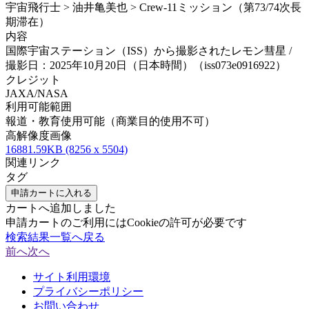
宇宙飛行士 > 油井亀美也 > Crew-11ミッション（第73/74次長
期滞在）
内容
国際宇宙ステーション（ISS）から撮影されたレモン彗星 /
撮影日：2025年10月20日（日本時間）（iss073e0916922）
クレジット
JAXA/NASA
利用可能範囲
報道・教育使用可能（商業目的使用不可）
高解像度画像
16881.59KB (8256 x 5504)
関連リンク
タグ
申請カートに入れる
カートへ追加しました
申請カートのご利用にはCookieの許可が必要です
検索結果一覧へ戻る
前へ
次へ
サイト利用環境
プライバシーポリシー
お問い合わせ