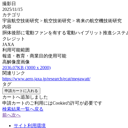
撮影日
2025/11/15
カテゴリ
宇宙航空技術研究 > 航空技術研究 > 将来の航空機技術研究
内容
胴体後部に電動ファンを有する電動ハイブリット推進システ
クレジット
JAXA
利用可能範囲
報道・教育・商業目的使用可能
高解像度画像
2036.07KB (3000 x 2000)
関連リンク
https://www.aero.jaxa.jp/research/ecat/megawatt/
タグ
申請カートに入れる
カートへ追加しました
申請カートのご利用にはCookieの許可が必要です
検索結果一覧へ戻る
前へ
次へ
サイト利用環境