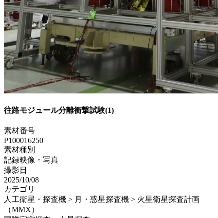
往路モジュール分離衝撃試験(1)
素材番号
P100016250
素材種別
記録映像・写真
撮影日
2025/10/08
カテゴリ
人工衛星・探査機 > 月・惑星探査機 > 火星衛星探査計画
（MMX）