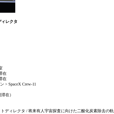
ディレクタ
室
滞在
滞在
aceX Crew-11
長期滞在）
/ 将来有人宇宙探査に向けた二酸化炭素除去の軌道上技術実証（JEM De