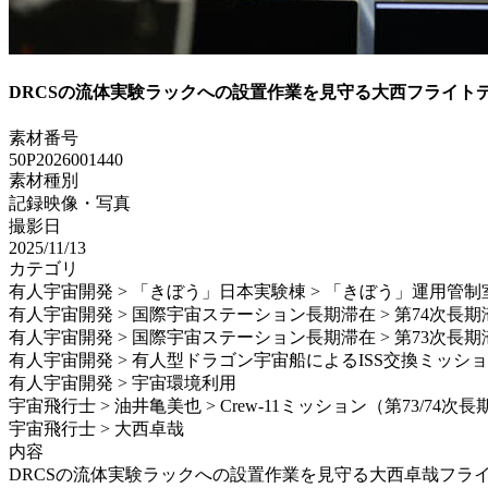
DRCSの流体実験ラックへの設置作業を見守る大西フライト
素材番号
50P2026001440
素材種別
記録映像・写真
撮影日
2025/11/13
カテゴリ
有人宇宙開発 > 「きぼう」日本実験棟 > 「きぼう」運用管制
有人宇宙開発 > 国際宇宙ステーション長期滞在 > 第74次長期
有人宇宙開発 > 国際宇宙ステーション長期滞在 > 第73次長期
有人宇宙開発 > 有人型ドラゴン宇宙船によるISS交換ミッション > Sp
有人宇宙開発 > 宇宙環境利用
宇宙飛行士 > 油井亀美也 > Crew-11ミッション（第73/74次
宇宙飛行士 > 大西卓哉
内容
DRCSの流体実験ラックへの設置作業を見守る大西卓哉フライトディレクタ 