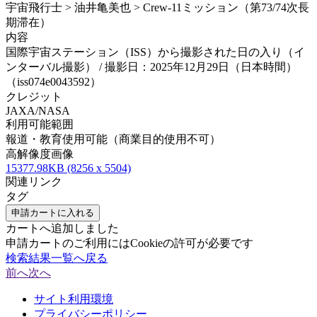
宇宙飛行士 > 油井亀美也 > Crew-11ミッション（第73/74次長
期滞在）
内容
国際宇宙ステーション（ISS）から撮影された日の入り（イ
ンターバル撮影） / 撮影日：2025年12月29日（日本時間）
（iss074e0043592）
クレジット
JAXA/NASA
利用可能範囲
報道・教育使用可能（商業目的使用不可）
高解像度画像
15377.98KB (8256 x 5504)
関連リンク
タグ
申請カートに入れる
カートへ追加しました
申請カートのご利用にはCookieの許可が必要です
検索結果一覧へ戻る
前へ
次へ
サイト利用環境
プライバシーポリシー