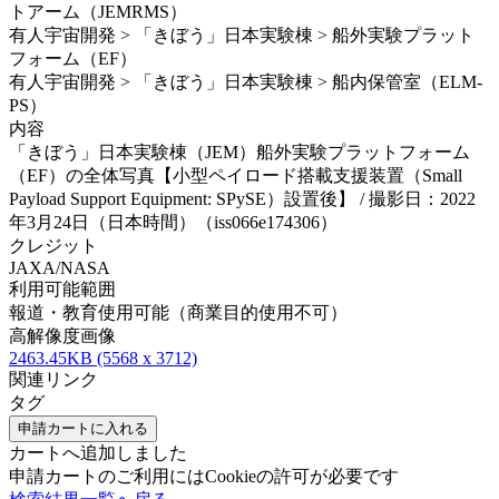
トアーム（JEMRMS）
有人宇宙開発 > 「きぼう」日本実験棟 > 船外実験プラット
フォーム（EF）
有人宇宙開発 > 「きぼう」日本実験棟 > 船内保管室（ELM-
PS）
内容
「きぼう」日本実験棟（JEM）船外実験プラットフォーム
（EF）の全体写真【小型ペイロード搭載支援装置（Small
Payload Support Equipment: SPySE）設置後】 / 撮影日：2022
年3月24日（日本時間）（iss066e174306）
クレジット
JAXA/NASA
利用可能範囲
報道・教育使用可能（商業目的使用不可）
高解像度画像
2463.45KB (5568 x 3712)
関連リンク
タグ
申請カートに入れる
カートへ追加しました
申請カートのご利用にはCookieの許可が必要です