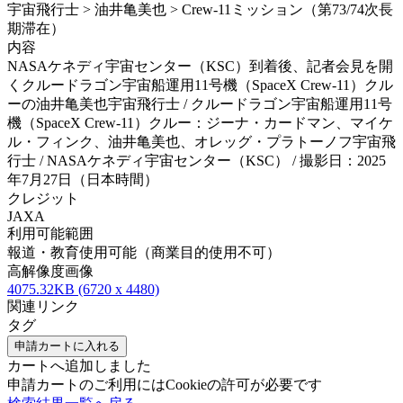
宇宙飛行士 > 油井亀美也 > Crew-11ミッション（第73/74次長
期滞在）
内容
NASAケネディ宇宙センター（KSC）到着後、記者会見を開
くクルードラゴン宇宙船運用11号機（SpaceX Crew-11）クル
ーの油井亀美也宇宙飛行士 / クルードラゴン宇宙船運用11号
機（SpaceX Crew-11）クルー：ジーナ・カードマン、マイケ
ル・フィンク、油井亀美也、オレッグ・プラトーノフ宇宙飛
行士 / NASAケネディ宇宙センター（KSC） / 撮影日：2025
年7月27日（日本時間）
クレジット
JAXA
利用可能範囲
報道・教育使用可能（商業目的使用不可）
高解像度画像
4075.32KB (6720 x 4480)
関連リンク
タグ
申請カートに入れる
カートへ追加しました
申請カートのご利用にはCookieの許可が必要です