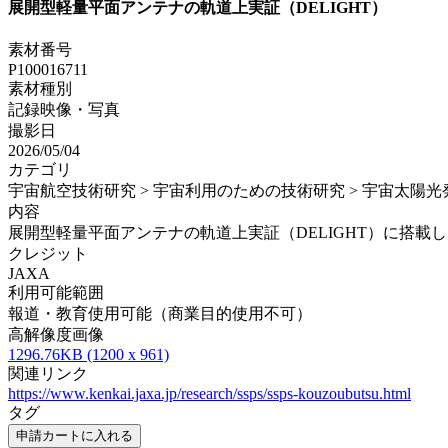
展開型軽量平面アンテナの軌道上実証（DELIGHT）
素材番号
P100016711
素材種別
記録映像・写真
撮影日
2026/05/04
カテゴリ
宇宙航空技術研究 > 宇宙利用のための技術研究 > 宇宙太陽
内容
展開型軽量平面アンテナの軌道上実証（DELIGHT）に搭載した全球カ
クレジット
JAXA
利用可能範囲
報道・教育使用可能（商業目的使用不可）
高解像度画像
1296.76KB (1200 x 961)
関連リンク
https://www.kenkai.jaxa.jp/research/ssps/ssps-kouzoubutsu.html
タグ
申請カートに入れる