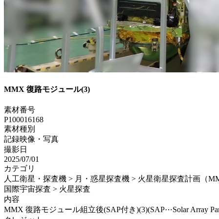
MMX 復路モジュール(3)
素材番号
P100016168
素材種別
記録映像・写真
撮影日
2025/07/01
カテゴリ
人工衛星・探査機 > 月・惑星探査機 > 火星衛星探査計画（M
国際宇宙探査 > 火星探査
内容
MMX 復路モジュール組立後(SAP付き)(3)(SAP⋯Solar Array Pan