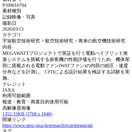
P100016704
素材種別
記録映像・写真
撮影日
2026/03/13
カテゴリ
宇宙航空技術研究 > 航空技術研究 > 将来の航空機技術研究
内容
MEGAWATTプロジェクトで実証を行う電動ハイブリッド推
進システムを搭載する旅客機の性能評価を行うため、機体尾
部に搭載される電動ファン(WATファン)の内部の総圧・速度
分布などを計測し、CFDによる設計結果を検証する試験を実
施。
クレジット
JAXA
利用可能範囲
報道・教育・商業目的使用可能
高解像度画像
1352.33KB (2768 x 1848)
関連リンク
https://www.aero.jaxa.jp/research/ecat/megawatt/
タグ