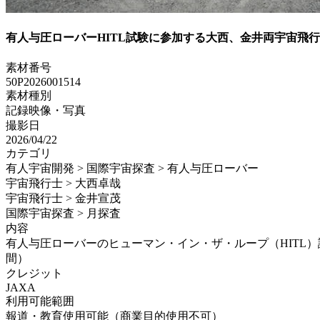
有人与圧ローバーHITL試験に参加する大西、金井両宇宙飛
素材番号
50P2026001514
素材種別
記録映像・写真
撮影日
2026/04/22
カテゴリ
有人宇宙開発 > 国際宇宙探査 > 有人与圧ローバー
宇宙飛行士 > 大西卓哉
宇宙飛行士 > 金井宣茂
国際宇宙探査 > 月探査
内容
有人与圧ローバーのヒューマン・イン・ザ・ループ（HITL）試験
間）
クレジット
JAXA
利用可能範囲
報道・教育使用可能（商業目的使用不可）