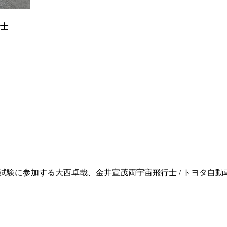
行士
に参加する大西卓哉、金井宣茂両宇宙飛行士 / トヨタ自動車株式