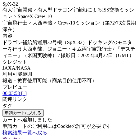
SpX-32
有人宇宙開発 > 有人型ドラゴン宇宙船によるISS交換ミッシ
ョン > SpaceX Crew-10
宇宙飛行士 > 大西卓哉 > Crew-10ミッション（第72/73次長期
滞在）
内容
ドラゴン補給船運用32号機（SpX-32）ドッキングのモニタ
ーを行う大西卓哉、ジョニー・キム両宇宙飛行士 / 「デステ
ィニー」（米国実験棟） / 撮影日：2025年4月22日（GMT）
クレジット
JAXA/NASA
利用可能範囲
報道・教育使用可能（商業目的使用不可）
プレビュー
00:03:58 [_]
関連リンク
タグ
申請カートに入れる
カートへ追加しました
申請カートのご利用にはCookieの許可が必要です
検索結果一覧へ戻る