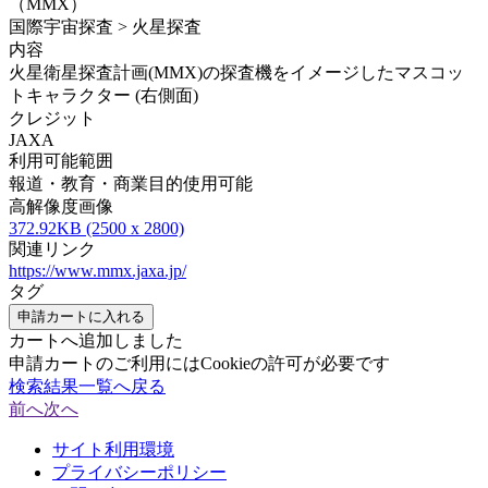
（MMX）
国際宇宙探査 > 火星探査
内容
火星衛星探査計画(MMX)の探査機をイメージしたマスコッ
トキャラクター (右側面)
クレジット
JAXA
利用可能範囲
報道・教育・商業目的使用可能
高解像度画像
372.92KB (2500 x 2800)
関連リンク
https://www.mmx.jaxa.jp/
タグ
申請カートに入れる
カートへ追加しました
申請カートのご利用にはCookieの許可が必要です
検索結果一覧へ戻る
前へ
次へ
サイト利用環境
プライバシーポリシー