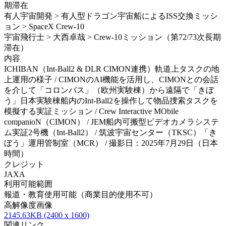
期滞在
有人宇宙開発 > 有人型ドラゴン宇宙船によるISS交換ミッシ
ョン > SpaceX Crew-10
宇宙飛行士 > 大西卓哉 > Crew-10ミッション（第72/73次長期
滞在）
内容
ICHIBAN（Int-Ball2 & DLR CIMON連携）軌道上タスクの地
上運用の様子 / CIMONのAI機能を活用し、CIMONとの会話
を介して「コロンバス」（欧州実験棟）から遠隔で「きぼ
う」日本実験棟船内のInt-Ball2を操作して物品捜索タスクを
模擬する実証ミッション / Crew Interactive MObile
companioN（CIMON） / JEM船内可搬型ビデオカメラシステ
ム実証2号機（Int-Ball2） / 筑波宇宙センター（TKSC）「き
ぼう」運用管制室（MCR） / 撮影日：2025年7月29日（日本
時間）
クレジット
JAXA
利用可能範囲
報道・教育使用可能（商業目的使用不可）
高解像度画像
2145.63KB (2400 x 1600)
関連リンク