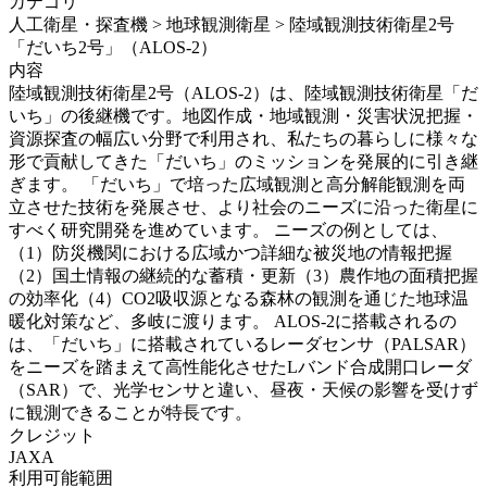
カテゴリ
人工衛星・探査機 > 地球観測衛星 > 陸域観測技術衛星2号
「だいち2号」（ALOS-2）
内容
陸域観測技術衛星2号（ALOS-2）は、陸域観測技術衛星「だ
いち」の後継機です。地図作成・地域観測・災害状況把握・
資源探査の幅広い分野で利用され、私たちの暮らしに様々な
形で貢献してきた「だいち」のミッションを発展的に引き継
ぎます。 「だいち」で培った広域観測と高分解能観測を両
立させた技術を発展させ、より社会のニーズに沿った衛星に
すべく研究開発を進めています。 ニーズの例としては、
（1）防災機関における広域かつ詳細な被災地の情報把握
（2）国土情報の継続的な蓄積・更新（3）農作地の面積把握
の効率化（4）CO2吸収源となる森林の観測を通じた地球温
暖化対策など、多岐に渡ります。 ALOS-2に搭載されるの
は、「だいち」に搭載されているレーダセンサ（PALSAR）
をニーズを踏まえて高性能化させたLバンド合成開口レーダ
（SAR）で、光学センサと違い、昼夜・天候の影響を受けず
に観測できることが特長です。
クレジット
JAXA
利用可能範囲