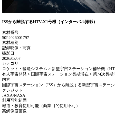
ISSから離脱するHTV-X1号機（インターバル撮影）
素材番号
50P2026001797
素材種別
記録映像・写真
撮影日
2026/03/07
カテゴリ
ロケット・輸送システム > 新型宇宙ステーション補給機（HTV-X
有人宇宙開発 > 国際宇宙ステーション長期滞在 > 第74次長期
内容
国際宇宙ステーション（ISS）から離脱する新型宇宙ステーション補給
クレジット
JAXA/NASA
利用可能範囲
報道・教育使用可能（商業目的使用不可）
高解像度画像