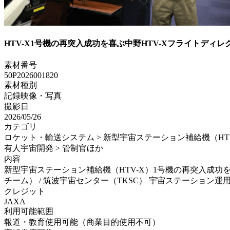
HTV-X1号機の再突入成功を喜ぶ中野HTV-Xフライトデ
素材番号
50P2026001820
素材種別
記録映像・写真
撮影日
2026/05/26
カテゴリ
ロケット・輸送システム > 新型宇宙ステーション補給機（HTV-X
有人宇宙開発 > 管制官ほか
内容
新型宇宙ステーション補給機（HTV-X）1号機の再突入成
チーム） / 筑波宇宙センター（TKSC） 宇宙ステーション運用棟
クレジット
JAXA
利用可能範囲
報道・教育使用可能（商業目的使用不可）