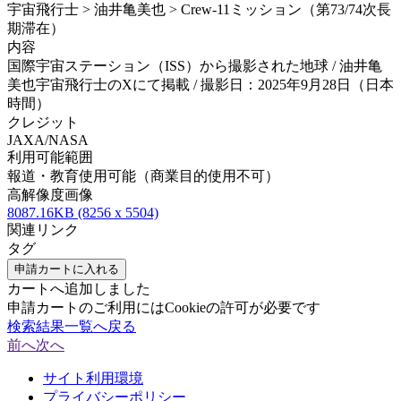
宇宙飛行士 > 油井亀美也 > Crew-11ミッション（第73/74次長
期滞在）
内容
国際宇宙ステーション（ISS）から撮影された地球 / 油井亀
美也宇宙飛行士のXにて掲載 / 撮影日：2025年9月28日（日本
時間）
クレジット
JAXA/NASA
利用可能範囲
報道・教育使用可能（商業目的使用不可）
高解像度画像
8087.16KB (8256 x 5504)
関連リンク
タグ
申請カートに入れる
カートへ追加しました
申請カートのご利用にはCookieの許可が必要です
検索結果一覧へ戻る
前へ
次へ
サイト利用環境
プライバシーポリシー