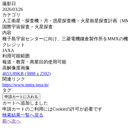
撮影日
2026/03/26
カテゴリ
人工衛星・探査機 > 月・惑星探査機 > 火星衛星探査計画（M
国際宇宙探査 > 火星探査
内容
種子島宇宙センターに向け、三菱電機鎌倉製作所をMMXの機体
クレジット
JAXA
利用可能範囲
報道・教育・商業目的使用可能
高解像度画像
4653.89KB (3888 x 2592)
関連リンク
https://www.mmx.jaxa.jp/
タグ
申請カートに入れる
カートへ追加しました
申請カートのご利用にはCookieの許可が必要です
検索結果一覧へ戻る
前へ
次へ