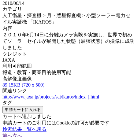
2010/06/14
カテゴリ
人工衛星・探査機 > 月・惑星探査機 > 小型ソーラー電力セ
イル実証機 「IKAROS」
内容
２０１０年6月14日に分離カメラ実験を実施し、世界で初め
てソーラーセイルが展開した状態（展張状態）の撮像に成功
しました
クレジット
JAXA
利用可能範囲
報道・教育・商業目的使用可能
高解像度画像
89.15KB (720 x 500)
関連リンク
http://www.jaxa.jp/projects/sat/ikaros/index_j.html
タグ
申請カートに入れる
カートへ追加しました
申請カートのご利用にはCookieの許可が必要です
検索結果一覧へ戻る
前へ
次へ