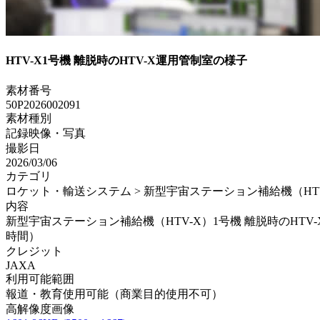
HTV-X1号機 離脱時のHTV-X運用管制室の様子
素材番号
50P2026002091
素材種別
記録映像・写真
撮影日
2026/03/06
カテゴリ
ロケット・輸送システム > 新型宇宙ステーション補給機（HTV-X
内容
新型宇宙ステーション補給機（HTV-X）1号機 離脱時のHTV-X
時間）
クレジット
JAXA
利用可能範囲
報道・教育使用可能（商業目的使用不可）
高解像度画像