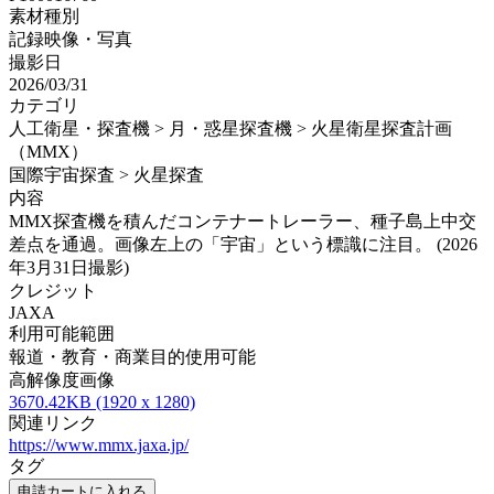
素材種別
記録映像・写真
撮影日
2026/03/31
カテゴリ
人工衛星・探査機 > 月・惑星探査機 > 火星衛星探査計画
（MMX）
国際宇宙探査 > 火星探査
内容
MMX探査機を積んだコンテナートレーラー、種子島上中交
差点を通過。画像左上の「宇宙」という標識に注目。 (2026
年3月31日撮影)
クレジット
JAXA
利用可能範囲
報道・教育・商業目的使用可能
高解像度画像
3670.42KB (1920 x 1280)
関連リンク
https://www.mmx.jaxa.jp/
タグ
申請カートに入れる