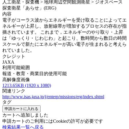
人工衛星・探査機 > 地球周辺空間観測衛星 > ジオスペース
探査衛星「あらせ」(ERG)
内容
電子がコーラス波からエネルギーを受け取ることによってエ
ネルギーが上昇し、放射線帯が増加するプロセスの存在が指
摘されています。 これまで，エネルギーのやり取り・上昇
は「ゆっくり・じわじわ」と起こり、数時間から数日の時間
スケールで新たにエネルギーが高い電子が生まれると考えら
れていました。
クレジット
JAXA
利用可能範囲
報道・教育・商業目的使用可能
高解像度画像
1213.65KB (1920 x 1080)
関連リンク
http://www.isas.jaxa.jp/j/enterp/missions/erg/index.shtml
タグ
申請カートに入れる
カートへ追加しました
申請カートのご利用にはCookieの許可が必要です
検索結果一覧へ戻る