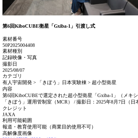
第6回KiboCUBE衛星「Gxiba-1」引渡し式
素材番号
50P2025004408
素材種別
記録映像・写真
撮影日
2025/08/07
カテゴリ
有人宇宙開発 > 「きぼう」日本実験棟 > 超小型衛星
内容
第6回KiboCUBEで選定された超小型衛星「Gxiba-1」（
「きぼう」運用管制室（MCR） / 撮影日：2025年8月7日（
クレジット
JAXA
利用可能範囲
報道・教育使用可能（商業目的使用不可）
高解像度画像