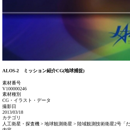
ALOS-2 ミッション紹介CG(地球捕捉)
素材番号
V100000246
素材種別
CG・イラスト・データ
撮影日
2013/03/18
カテゴリ
人工衛星・探査機 > 地球観測衛星 > 陸域観測技術衛星2号「だ
内容