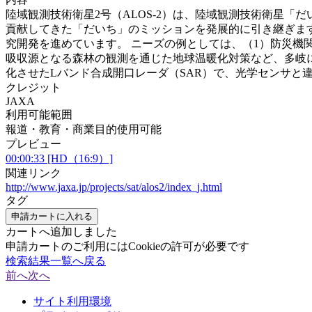
陸域観測技術衛星2号（ALOS-2）は、陸域観測技術衛星
貢献してきた「だいち」のミッションを発展的に引き継ぎま
究開発を進めています。 ニーズの例としては、（1）防災機
吸収源となる森林の観測を通じた地球温暖化対策など、多岐に渡
化させたLバンド合成開口レーダ（SAR）で、光学センサと
クレジット
JAXA
利用可能範囲
報道・教育・商業目的使用可能
プレビュー
00:00:33 [HD（16:9）]
関連リンク
http://www.jaxa.jp/projects/sat/alos2/index_j.html
タグ
申請カートに入れる
カートへ追加しました
申請カートのご利用にはCookieの許可が必要です
検索結果一覧へ戻る
前へ
次へ
サイト利用環境